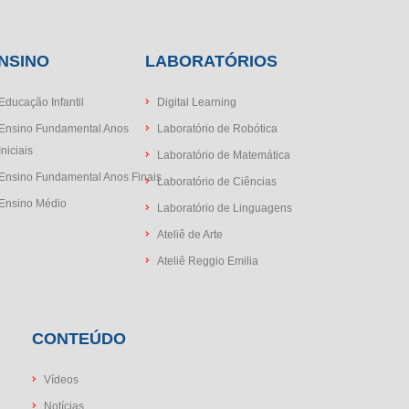
NSINO
LABORATÓRIOS
Educação Infantil
Digital Learning
Ensino Fundamental Anos
Laboratório de Robótica
Iniciais
Laboratório de Matemática
Ensino Fundamental Anos Finais
Laboratório de Ciências
Ensino Médio
Laboratório de Linguagens
Ateliê de Arte
Ateliê Reggio Emilia
CONTEÚDO
Vídeos
Notícias