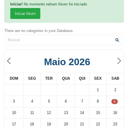
Iníciar!
No momento nehum fórum foi inicíado.
Iníciar fórum
There are no categories in your Database.
Maio 2026
DOM
SEG
TER
QUA
QUI
SEX
SAB
1
2
3
4
5
6
7
8
9
10
11
12
13
14
15
16
17
18
19
20
21
22
23