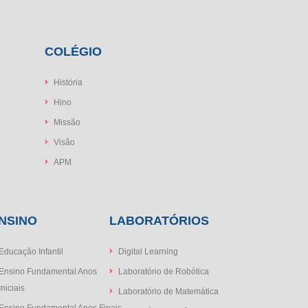
COLÉGIO
História
Hino
Missão
Visão
APM
NSINO
LABORATÓRIOS
Educação Infantil
Digital Learning
Ensino Fundamental Anos
Laboratório de Robótica
Iniciais
Laboratório de Matemática
Ensino Fundamental Anos Finais