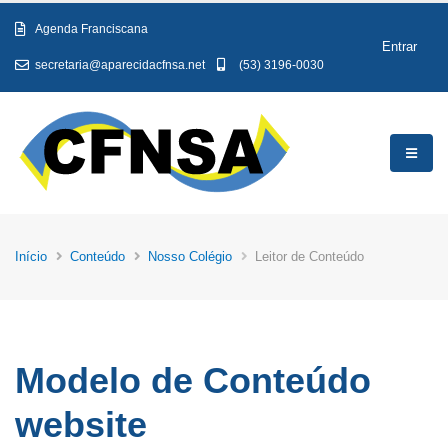
Agenda Franciscana
Entrar
secretaria@aparecidacfnsa.net
(53) 3196-0030
Início
Conteúdo
Nosso Colégio
Leitor de Conteúdo
Modelo de Conteúdo
website