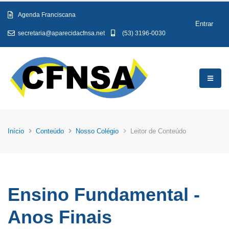
Agenda Franciscana
Entrar
secretaria@aparecidacfnsa.net
(53) 3196-0030
Início
Conteúdo
Nosso Colégio
Leitor de Conteúdo
Ensino Fundamental -
Anos Finais