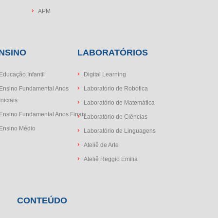
APM
NSINO
LABORATÓRIOS
Educação Infantil
Digital Learning
Ensino Fundamental Anos
Laboratório de Robótica
Iniciais
Laboratório de Matemática
Ensino Fundamental Anos Finais
Laboratório de Ciências
Ensino Médio
Laboratório de Linguagens
Ateliê de Arte
Ateliê Reggio Emilia
CONTEÚDO